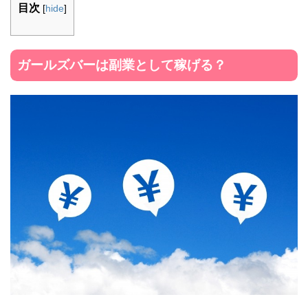
目次
[
hide
]
ガールズバーは副業として稼げる？