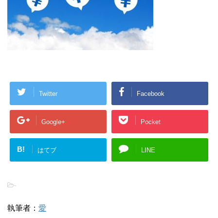
Twitter
Facebook
Google+
Pocket
B!
はてブ
LINE
-
執筆者：
愛