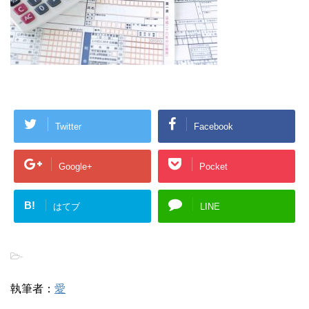
Twitter
Facebook
Google+
Pocket
B!
はてブ
LINE
-
執筆者：
愛