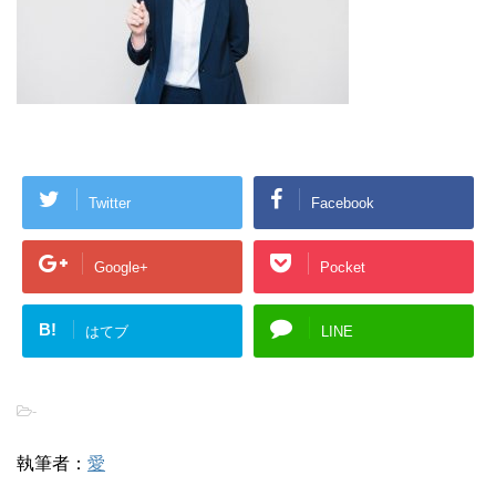
Twitter
Facebook
Google+
Pocket
B!
はてブ
LINE
-
執筆者：
愛