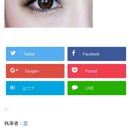
Twitter
Facebook
Google+
Pocket
B!
はてブ
LINE
-
執筆者：
愛