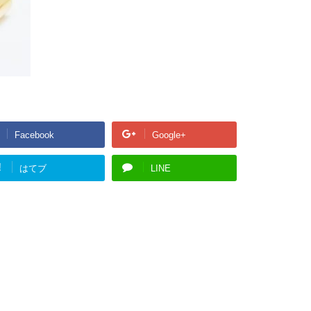
Facebook
Google+
!
はてブ
LINE